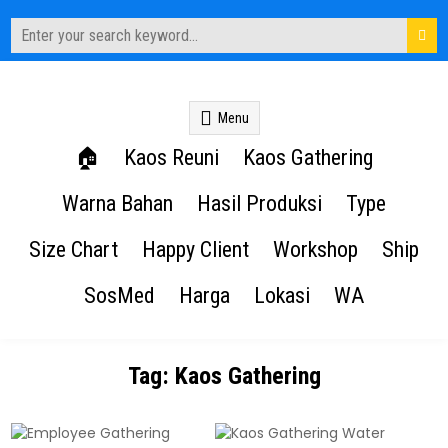
Search
for:
Kaos Reuni – Kaos.Reuni.web.id
Sablon Kaos Reuni Alumni
Menu
🏠︎
Kaos Reuni
Kaos Gathering
Warna Bahan
Hasil Produksi
Type
Size Chart
Happy Client
Workshop
Ship
SosMed
Harga
Lokasi
WA
Tag:
Kaos Gathering