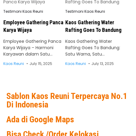
Posted
Posted
Testimoni Kaos Reuni
Testimoni Kaos Reuni
in
in
Employee Gathering Panca
Kaos Gathering Water
Karya Wijaya
Rafting Goes To Bandung
Employee Gathering Panca
Kaos Gathering Water
Karya Wijaya – Harmoni
Rafting Goes To Bandung:
Karyawan dalam Satu…
Satu Warna, Satu…
Kaos Reuni
July 15, 2025
Kaos Reuni
July 13, 2025
Sablon Kaos Reuni Terpercaya No.1
Di Indonesia
Ada di Google Maps
Bisa Check /Order Kelokasi